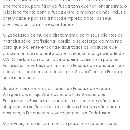
marcou história, que testemunhou as conquistas dos
enamorados, para falar do fusca tem que ter romantismo, o
relacionamento com o fusca extrai o melhor de nós, induz a
afetividade e por isto a nossa empresa trata, os seus
clientes, com carinho espontâneo.
O Zedofusca comunica diretamente com seus clientes de
maneira série, profissional, cordial e se esforça ao máximo
para que o cliente encontre aqui todos os produtos que
procurar e toda a orientação em relação a originalidade do
VW. O Zedofusca dá uma verdadeira consultoria para os
Fusqueiros novatos, que amam o Fusca, que acabaram de
adquirir ou pretendem adquirir um. Se você ama o Fusca, o
seu lugar é aqui.
Já dizem os amantes assíduos do Fusca, que viraram
Amigos que, a Loja Zedofusca é o Play Ground dos
Fusqueiros e Fusqueiras, enquanto as mulheres vão para
shopping ou salão de beleza e alguns homens vão para a
pescaria, o Fusqueiro raiz vem para a Loja Zedofusca.
Visite-nos, teremos um imenso prazer em receber você.