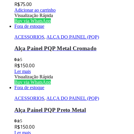
R$
75.00
Adicionar ao carrinho
Visualização Rápida
Buy via WhatsApp
Fora de estoque
ACESSORIOS
,
ALÇA DO PAINEL (PQP)
Alça Painel PQP Metal Cromado
0
de 5
R$
150.00
Ler mais
Visualização Rápida
Buy via WhatsApp
Fora de estoque
ACESSORIOS
,
ALÇA DO PAINEL (PQP)
Alça Painel PQP Preto Metal
0
de 5
R$
150.00
Ler mais