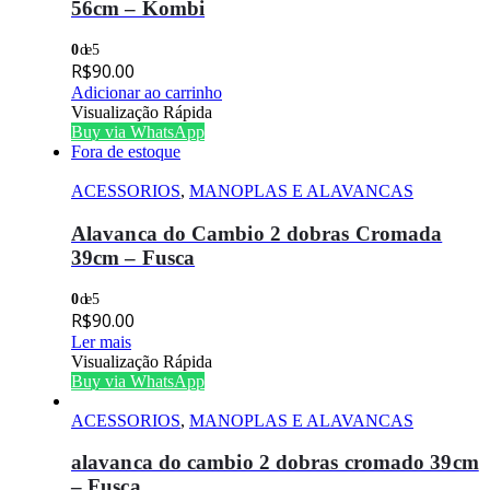
56cm – Kombi
0
de 5
R$
90.00
Adicionar ao carrinho
Visualização Rápida
Buy via WhatsApp
Fora de estoque
ACESSORIOS
,
MANOPLAS E ALAVANCAS
Alavanca do Cambio 2 dobras Cromada
39cm – Fusca
0
de 5
R$
90.00
Ler mais
Visualização Rápida
Buy via WhatsApp
ACESSORIOS
,
MANOPLAS E ALAVANCAS
alavanca do cambio 2 dobras cromado 39cm
– Fusca