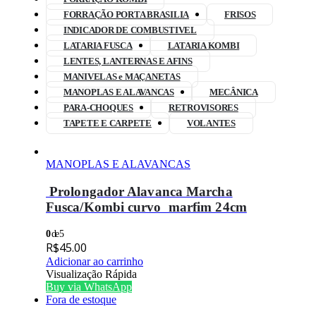
FORRAÇÃO PORTA BRASILIA
FRISOS
INDICADOR DE COMBUSTIVEL
LATARIA FUSCA
LATARIA KOMBI
LENTES, LANTERNAS E AFINS
MANIVELAS e MAÇANETAS
MANOPLAS E ALAVANCAS
MECÂNICA
PARA-CHOQUES
RETROVISORES
TAPETE E CARPETE
VOLANTES
MANOPLAS E ALAVANCAS
Prolongador Alavanca Marcha
Fusca/Kombi curvo marfim 24cm
0
de 5
R$
45.00
Adicionar ao carrinho
Visualização Rápida
Buy via WhatsApp
Fora de estoque