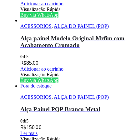
Adicionar ao carrinho
Visualização Rápida
Buy via WhatsApp
ACESSORIOS
,
ALÇA DO PAINEL (PQP)
Alça painel Modelo Original Mrfim com
Acabamento Cromado
0
de 5
R$
85.00
Adicionar ao carrinho
Visualização Rápida
Buy via WhatsApp
Fora de estoque
ACESSORIOS
,
ALÇA DO PAINEL (PQP)
Alça Painel PQP Branco Metal
0
de 5
R$
150.00
Ler mais
Visualização Rápida