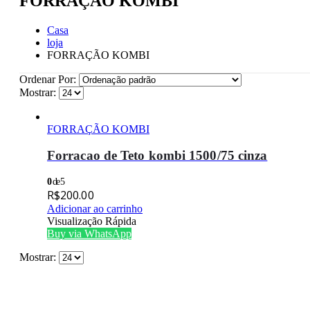
FORRAÇÃO KOMBI
Casa
loja
FORRAÇÃO KOMBI
Ordenar Por:
Mostrar:
FORRAÇÃO KOMBI
Forracao de Teto kombi 1500/75 cinza
0
de 5
R$
200.00
Adicionar ao carrinho
Visualização Rápida
Buy via WhatsApp
Mostrar: