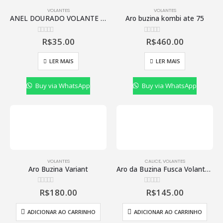
VOLANTES
VOLANTES
ANEL DOURADO VOLANTE FUSCA
Aro buzina kombi ate 75
R$
35.00
R$
460.00
0
de 5
0
de 5
LER MAIS
LER MAIS
Buy via WhatsApp
Buy via WhatsApp
VOLANTES
CALICE
,
VOLANTES
Aro Buzina Variant
Aro da Buzina Fusca Volante Cálice 73
R$
180.00
R$
145.00
0
de 5
0
de 5
ADICIONAR AO CARRINHO
ADICIONAR AO CARRINHO