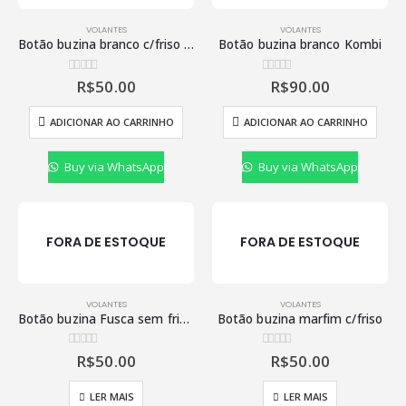
VOLANTES
VOLANTES
Botão buzina branco c/friso fusca
Botão buzina branco Kombi
R$
50.00
R$
90.00
0
de 5
0
de 5
ADICIONAR AO CARRINHO
ADICIONAR AO CARRINHO
Buy via WhatsApp
Buy via WhatsApp
FORA DE ESTOQUE
FORA DE ESTOQUE
VOLANTES
VOLANTES
Botão buzina Fusca sem friso preto
Botão buzina marfim c/friso
R$
50.00
R$
50.00
0
de 5
0
de 5
LER MAIS
LER MAIS