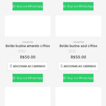
Buy via WhatsApp
Buy via WhatsApp
VOLANTES
VOLANTES
Botão buzina amarelo c/friso
Botão buzina azul c/friso
R$
50.00
R$
50.00
0
de 5
0
de 5
ADICIONAR AO CARRINHO
ADICIONAR AO CARRINHO
Buy via WhatsApp
Buy via WhatsApp