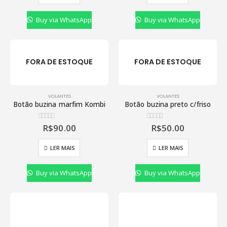
Buy via WhatsApp
Buy via WhatsApp
FORA DE ESTOQUE
FORA DE ESTOQUE
VOLANTES
VOLANTES
Botão buzina marfim Kombi
Botão buzina preto c/friso
R$
90.00
R$
50.00
0
de 5
0
de 5
LER MAIS
LER MAIS
Buy via WhatsApp
Buy via WhatsApp