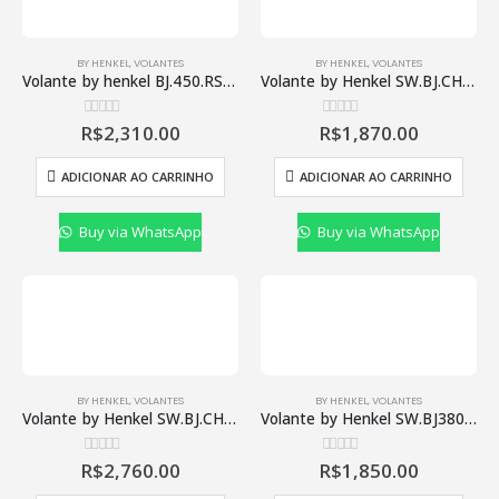
BY HENKEL
,
VOLANTES
BY HENKEL
,
VOLANTES
Volante by henkel BJ.450.RSHL.04.2022
Volante by Henkel SW.BJ.CH.400.RSHL07.2022
R$
2,310.00
R$
1,870.00
0
de 5
0
de 5
ADICIONAR AO CARRINHO
ADICIONAR AO CARRINHO
Buy via WhatsApp
Buy via WhatsApp
POLITCIAS E TERMOS DE USO
Política de Privacidade
Política de Pagamento
BY HENKEL
,
VOLANTES
BY HENKEL
,
VOLANTES
Volante by Henkel SW.BJ.CH.400.RSHL07.2022 GMC
Volante by Henkel SW.BJ380.RSHL.09.2022
Política de Frete
R$
2,760.00
R$
1,850.00
0
de 5
0
de 5
LINKS RÁPIDO