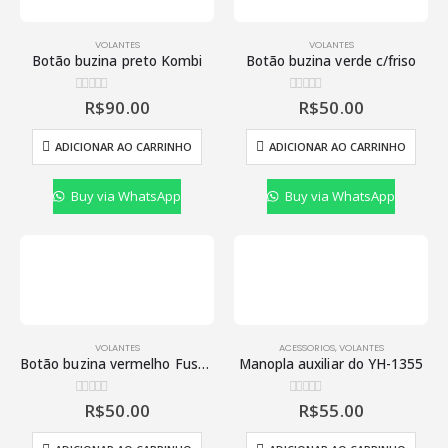
VOLANTES
VOLANTES
Botão buzina preto Kombi
Botão buzina verde c/friso
R$
90.00
R$
50.00
0
de 5
0
de 5
ADICIONAR AO CARRINHO
ADICIONAR AO CARRINHO
Buy via WhatsApp
Buy via WhatsApp
VOLANTES
ACESSORIOS
,
VOLANTES
Botão buzina vermelho Fusca c/friso
Manopla auxiliar do YH-1355
R$
50.00
R$
55.00
0
de 5
0
de 5