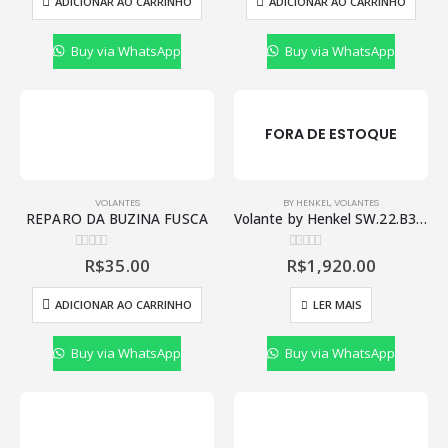
ADICIONAR AO CARRINHO
ADICIONAR AO CARRINHO
Buy via WhatsApp
Buy via WhatsApp
FORA DE ESTOQUE
VOLANTES
BY HENKEL
,
VOLANTES
REPARO DA BUZINA FUSCA
Volante by Henkel SW.22.B350.RSHL05
R$
35.00
R$
1,920.00
0
de 5
0
de 5
ADICIONAR AO CARRINHO
LER MAIS
Buy via WhatsApp
Buy via WhatsApp