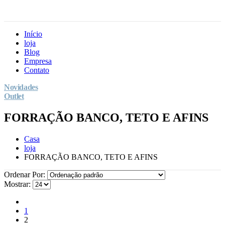
Início
loja
Blog
Empresa
Contato
Novidades
Outlet
FORRAÇÃO BANCO, TETO E AFINS
Casa
loja
FORRAÇÃO BANCO, TETO E AFINS
Ordenar Por:
Mostrar:
1
2