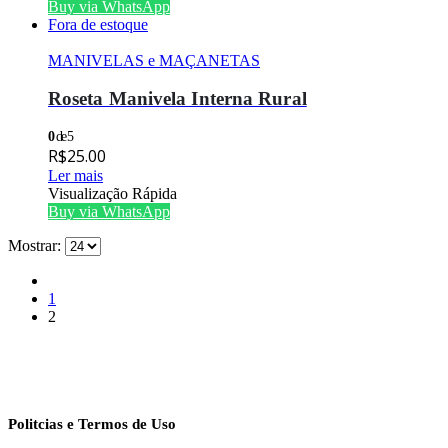
Buy via WhatsApp
Fora de estoque
MANIVELAS e MAÇANETAS
Roseta Manivela Interna Rural
0
de 5
R$
25.00
Ler mais
Visualização Rápida
Buy via WhatsApp
Mostrar:
1
2
Politcias e Termos de Uso