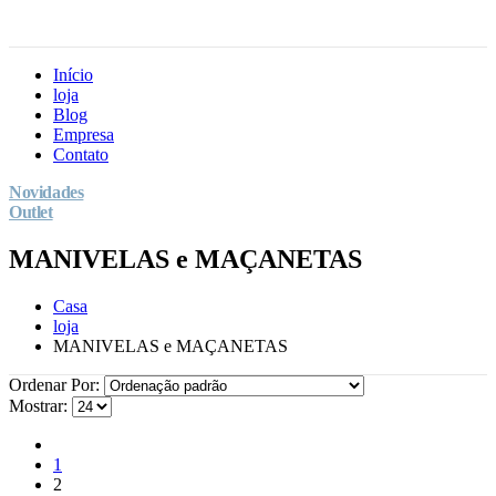
Início
loja
Blog
Empresa
Contato
Novidades
Outlet
MANIVELAS e MAÇANETAS
Casa
loja
MANIVELAS e MAÇANETAS
Ordenar Por:
Mostrar:
1
2