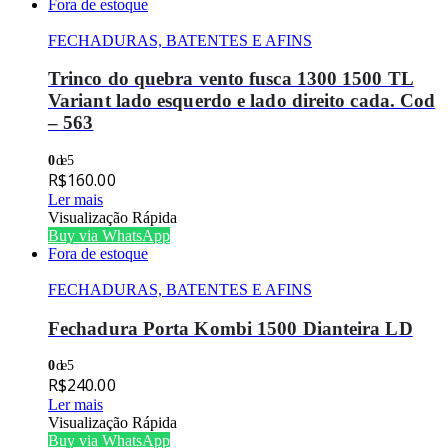
Fora de estoque
FECHADURAS, BATENTES E AFINS
Trinco do quebra vento fusca 1300 1500 TL
Variant lado esquerdo e lado direito cada. Cod
– 563
0
de 5
R$
160.00
Ler mais
Visualização Rápida
Buy via WhatsApp
Fora de estoque
FECHADURAS, BATENTES E AFINS
Fechadura Porta Kombi 1500 Dianteira LD
0
de 5
R$
240.00
Ler mais
Visualização Rápida
Buy via WhatsApp