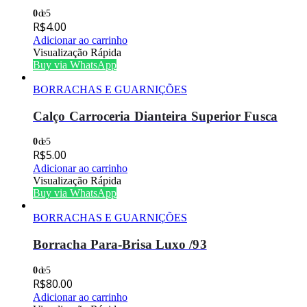
0
de 5
R$
4.00
Adicionar ao carrinho
Visualização Rápida
Buy via WhatsApp
BORRACHAS E GUARNIÇÕES
Calço Carroceria Dianteira Superior Fusca
0
de 5
R$
5.00
Adicionar ao carrinho
Visualização Rápida
Buy via WhatsApp
BORRACHAS E GUARNIÇÕES
Borracha Para-Brisa Luxo /93
0
de 5
R$
80.00
Adicionar ao carrinho