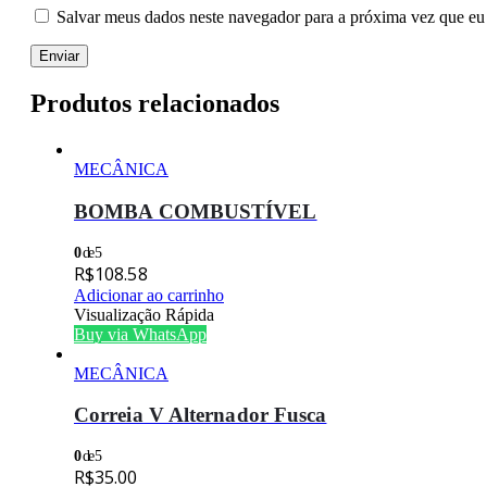
Salvar meus dados neste navegador para a próxima vez que eu
Produtos relacionados
MECÂNICA
BOMBA COMBUSTÍVEL
0
de 5
R$
108.58
Adicionar ao carrinho
Visualização Rápida
Buy via WhatsApp
MECÂNICA
Correia V Alternador Fusca
0
de 5
R$
35.00