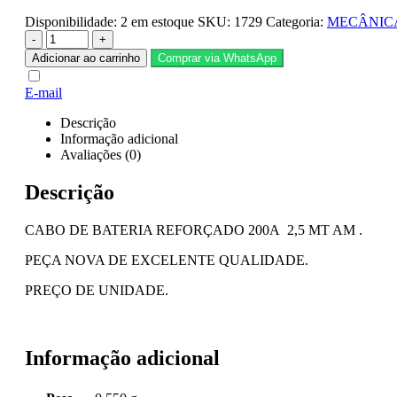
Disponibilidade:
2 em estoque
SKU:
1729
Categoria:
MECÂNIC
-
+
Adicionar ao carrinho
Comprar via WhatsApp
E-mail
Descrição
Informação adicional
Avaliações (0)
Descrição
CABO DE BATERIA REFORÇADO 200A 2,5 MT AM .
PEÇA NOVA DE EXCELENTE QUALIDADE.
PREÇO DE UNIDADE.
Informação adicional