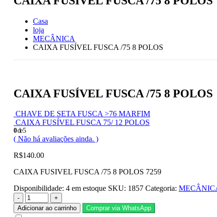
CAIXA FUSÍVEL FUSCA /75 8 POLOS
Casa
loja
MECÂNICA
CAIXA FUSÍVEL FUSCA /75 8 POLOS
CAIXA FUSÍVEL FUSCA /75 8 POLOS
CHAVE DE SETA FUSCA >76 MARFIM
CAIXA FUSÍVEL FUSCA 75/ 12 POLOS
0
de 5
( Não há avaliações ainda. )
R$
140.00
CAIXA FUSIVEL FUSCA /75 8 POLOS 7259
Disponibilidade:
4 em estoque
SKU:
1857
Categoria:
MECÂNIC
-
+
Adicionar ao carrinho
Comprar via WhatsApp