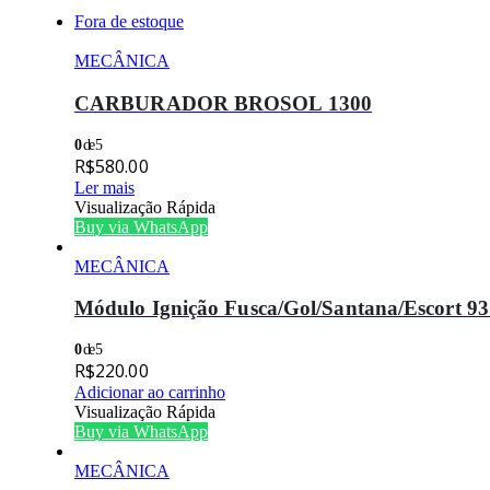
Fora de estoque
MECÂNICA
CARBURADOR BROSOL 1300
0
de 5
R$
580.00
Ler mais
Visualização Rápida
Buy via WhatsApp
MECÂNICA
Módulo Ignição Fusca/Gol/Santana/Escort 
0
de 5
R$
220.00
Adicionar ao carrinho
Visualização Rápida
Buy via WhatsApp
MECÂNICA