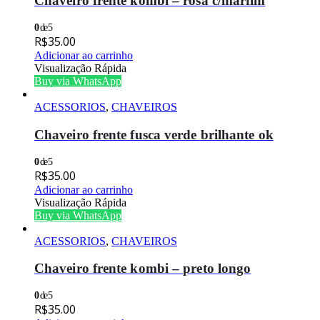
Chaveiro frente kombi – rosa c/marfim
0
de 5
R$
35.00
Adicionar ao carrinho
Visualização Rápida
Buy via WhatsApp
ACESSORIOS
,
CHAVEIROS
Chaveiro frente fusca verde brilhante ok
0
de 5
R$
35.00
Adicionar ao carrinho
Visualização Rápida
Buy via WhatsApp
ACESSORIOS
,
CHAVEIROS
Chaveiro frente kombi – preto longo
0
de 5
R$
35.00