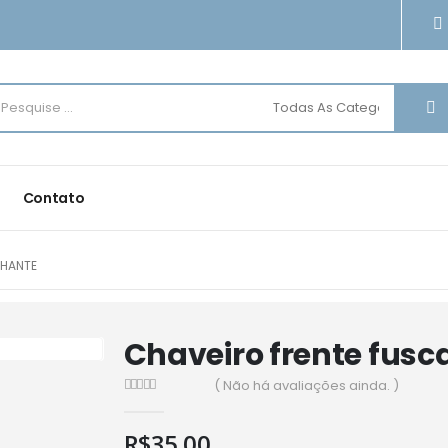
Contato
LHANTE
Chaveiro frente fusca
( Não há avaliações ainda. )
0
de 5
R$
35.00