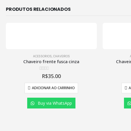
PRODUTOS RELACIONADOS
ACESSORIOS
,
CHAVEIROS
Chaveiro frente fusca cinza
Chavei
0
de 5
R$
35.00
POLITCIAS E
ADICIONAR AO CARRINHO
A
Política de Pr
Política de P
Buy via WhatsApp
Política de Fre