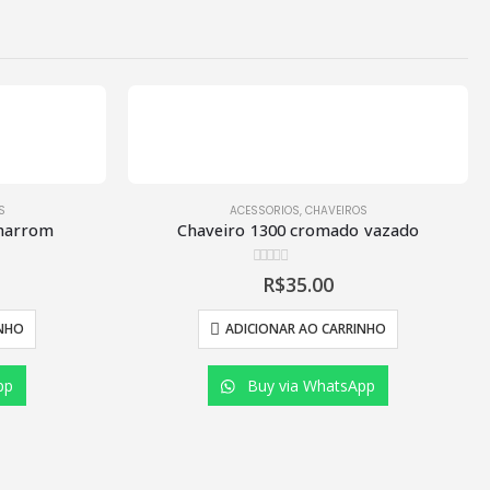
S
ACESSORIOS
,
CHAVEIROS
 marrom
Chaveiro 1300 cromado vazado
0
de 5
R$
35.00
F
ORMAS DE PAGAMENTO
INHO
ADICIONAR AO CARRINHO
pp
Buy via WhatsApp
Pesquisa Produtos