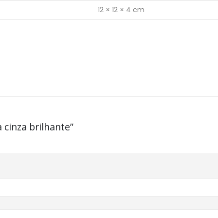
12 × 12 × 4 cm
 cinza brilhante”