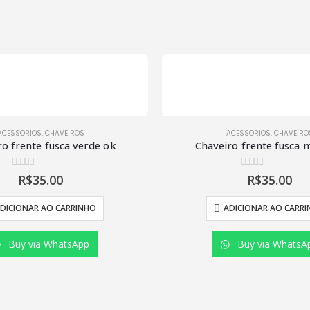
ACESSORIOS
,
CHAVEIROS
ACESSORIOS
,
CHAVEIRO
ro frente fusca verde ok
Chaveiro frente fusca
0
de 5
0
de 5
R$
35.00
R$
35.00
 TERMOS DE USO
LINKS RÁPIDO
DICIONAR AO CARRINHO
ADICIONAR AO CARR
ivacidade
Ajuda e Suporte
agamento
Contato Via WhatsApp
Buy via WhatsApp
Buy via WhatsA
te
Histórico de Compras
Minha Conta