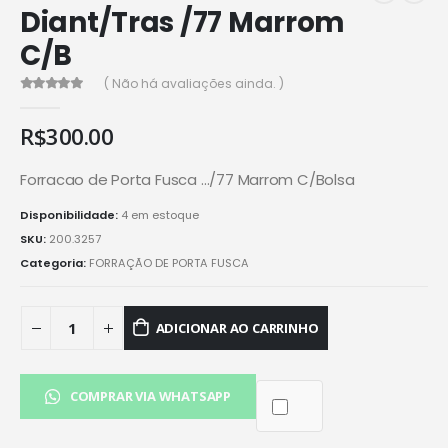
Diant/Tras /77 Marrom
C/B
( Não há avaliações ainda. )
0
de 5
R$
300.00
Forracao de Porta Fusca …/77 Marrom C/Bolsa
Disponibilidade:
4 em estoque
SKU:
200.3257
Categoria:
FORRAÇÃO DE PORTA FUSCA
ADICIONAR AO CARRINHO
COMPRAR VIA WHATSAPP