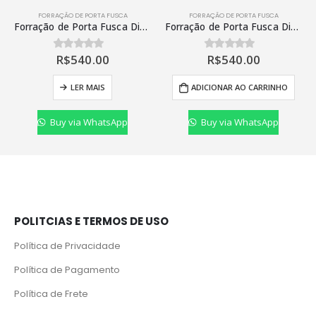
FORRAÇÃO DE PORTA FUSCA
FORRAÇÃO DE PORTA FUSCA
Forração de Porta Fusca Diant/Tras VW 78 Preto C/Jac
Forração de Porta Fusca Diant/Tras 78/ Caramelo C/Jac
R$
540.00
R$
540.00
0
de 5
0
de 5
LER MAIS
ADICIONAR AO CARRINHO
Buy via WhatsApp
Buy via WhatsApp
POLITCIAS E TERMOS DE USO
Política de Privacidade
Política de Pagamento
Política de Frete