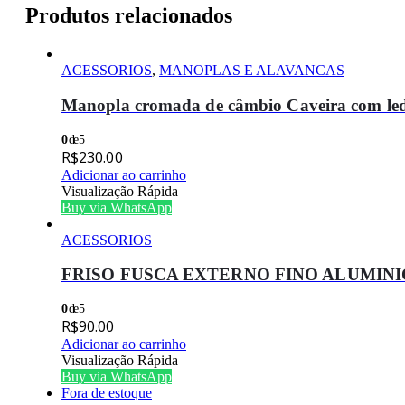
Produtos relacionados
ACESSORIOS
,
MANOPLAS E ALAVANCAS
Manopla cromada de câmbio Caveira com le
0
de 5
R$
230.00
Adicionar ao carrinho
Visualização Rápida
Buy via WhatsApp
ACESSORIOS
FRISO FUSCA EXTERNO FINO ALUMINIO
0
de 5
R$
90.00
Adicionar ao carrinho
Visualização Rápida
Buy via WhatsApp
Fora de estoque