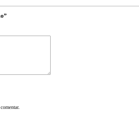
no”
 comentar.