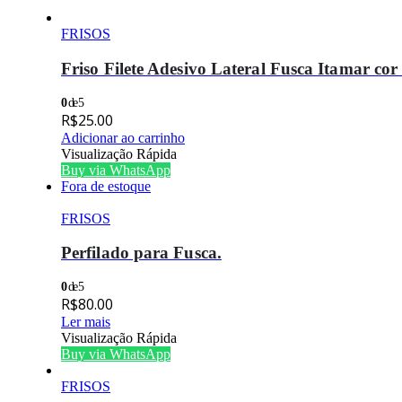
FRISOS
Friso Filete Adesivo Lateral Fusca Itamar co
0
de 5
R$
25.00
Adicionar ao carrinho
Visualização Rápida
Buy via WhatsApp
Fora de estoque
FRISOS
Perfilado para Fusca.
0
de 5
R$
80.00
Ler mais
Visualização Rápida
Buy via WhatsApp
FRISOS