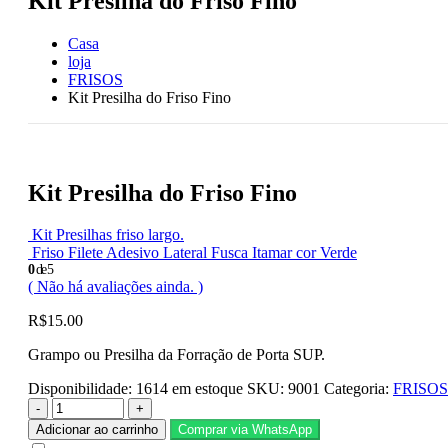
Kit Presilha do Friso Fino
Casa
loja
FRISOS
Kit Presilha do Friso Fino
Kit Presilha do Friso Fino
Kit Presilhas friso largo.
Friso Filete Adesivo Lateral Fusca Itamar cor Verde
0
de 5
( Não há avaliações ainda. )
R$
15.00
Grampo ou Presilha da Forração de Porta SUP.
Disponibilidade:
1614 em estoque
SKU:
9001
Categoria:
FRISOS
-
+
Adicionar ao carrinho
Comprar via WhatsApp