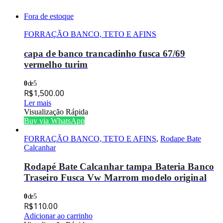
Fora de estoque
FORRAÇÃO BANCO, TETO E AFINS
capa de banco trancadinho fusca 67/69
vermelho turim
0
de 5
R$
1,500.00
Ler mais
Visualização Rápida
Buy via WhatsApp
FORRAÇÃO BANCO, TETO E AFINS
,
Rodape Bate
Calcanhar
Rodapé Bate Calcanhar tampa Bateria Banco
Traseiro Fusca Vw Marrom modelo original
0
de 5
R$
110.00
Adicionar ao carrinho