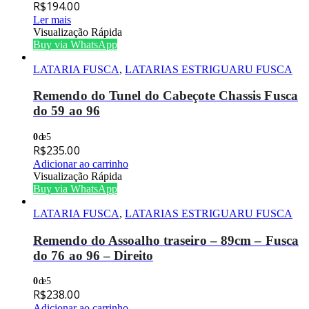
R$
194.00
Ler mais
Visualização Rápida
Buy via WhatsApp
LATARIA FUSCA
,
LATARIAS ESTRIGUARU FUSCA
Remendo do Tunel do Cabeçote Chassis Fusca
do 59 ao 96
0
de 5
R$
235.00
Adicionar ao carrinho
Visualização Rápida
Buy via WhatsApp
LATARIA FUSCA
,
LATARIAS ESTRIGUARU FUSCA
Remendo do Assoalho traseiro – 89cm – Fusca
do 76 ao 96 – Direito
0
de 5
R$
238.00
Adicionar ao carrinho