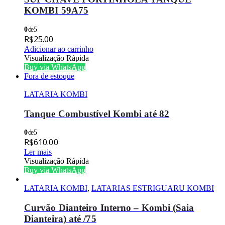
KOMBI 59A75
0
de 5
R$
25.00
Adicionar ao carrinho
Visualização Rápida
Buy via WhatsApp
Fora de estoque
LATARIA KOMBI
Tanque Combustível Kombi até 82
0
de 5
R$
610.00
Ler mais
Visualização Rápida
Buy via WhatsApp
LATARIA KOMBI
,
LATARIAS ESTRIGUARU KOMBI
Curvão Dianteiro Interno – Kombi (Saia
Dianteira) até /75