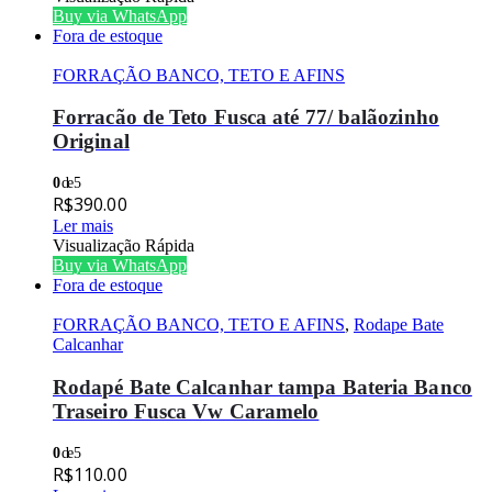
Buy via WhatsApp
Fora de estoque
FORRAÇÃO BANCO, TETO E AFINS
Forracão de Teto Fusca até 77/ balãozinho
Original
0
de 5
R$
390.00
Ler mais
Visualização Rápida
Buy via WhatsApp
Fora de estoque
FORRAÇÃO BANCO, TETO E AFINS
,
Rodape Bate
Calcanhar
Rodapé Bate Calcanhar tampa Bateria Banco
Traseiro Fusca Vw Caramelo
0
de 5
R$
110.00