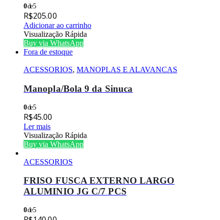
0
de 5
R$
205.00
Adicionar ao carrinho
Visualização Rápida
Buy via WhatsApp
Fora de estoque
ACESSORIOS
,
MANOPLAS E ALAVANCAS
Manopla/Bola 9 da Sinuca
0
de 5
R$
45.00
Ler mais
Visualização Rápida
Buy via WhatsApp
ACESSORIOS
FRISO FUSCA EXTERNO LARGO
ALUMINIO JG C/7 PCS
0
de 5
R$
140.00