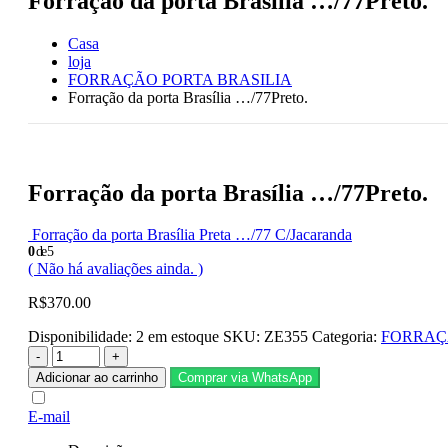
Forração da porta Brasília …/77Preto.
Casa
loja
FORRAÇÃO PORTA BRASILIA
Forração da porta Brasília …/77Preto.
Forração da porta Brasília …/77Preto.
Forração da porta Brasília Preta …/77 C/Jacaranda
0
de 5
( Não há avaliações ainda. )
R$
370.00
Disponibilidade:
2 em estoque
SKU:
ZE355
Categoria:
FORRAÇ
-
+
Adicionar ao carrinho
Comprar via WhatsApp
E-mail