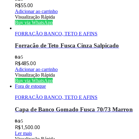
R$
55.00
Adicionar ao carrinho
Visualização Rápida
Buy via WhatsApp
FORRAÇÃO BANCO, TETO E AFINS
Forracão de Teto Fusca Cinza Salpicado
0
de 5
R$
485.00
Adicionar ao carrinho
Visualização Rápida
Buy via WhatsApp
Fora de estoque
FORRAÇÃO BANCO, TETO E AFINS
Capa de Banco Gomado Fusca 70/73 Marron
0
de 5
R$
1,500.00
Ler mais
Visualização Rápida