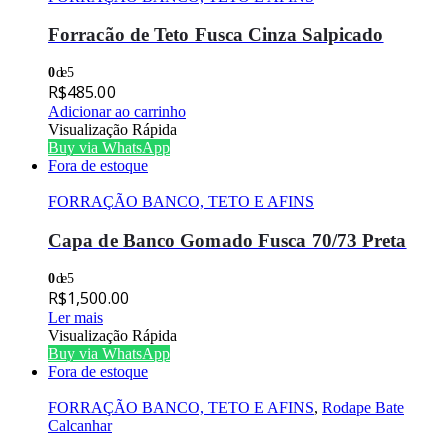
Forracão de Teto Fusca Cinza Salpicado
0
de 5
R$
485.00
Adicionar ao carrinho
Visualização Rápida
Buy via WhatsApp
Fora de estoque
FORRAÇÃO BANCO, TETO E AFINS
Capa de Banco Gomado Fusca 70/73 Preta
0
de 5
R$
1,500.00
Ler mais
Visualização Rápida
Buy via WhatsApp
Fora de estoque
FORRAÇÃO BANCO, TETO E AFINS
,
Rodape Bate
Calcanhar