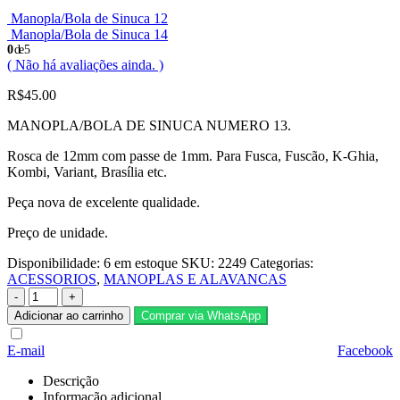
Manopla/Bola de Sinuca 12
Manopla/Bola de Sinuca 14
0
de 5
( Não há avaliações ainda. )
R$
45.00
MANOPLA/BOLA DE SINUCA NUMERO 13.
Rosca de 12mm com passe de 1mm. Para Fusca, Fuscão, K-Ghia,
Kombi, Variant, Brasília etc.
Peça nova de excelente qualidade.
Preço de unidade.
Disponibilidade:
6 em estoque
SKU:
2249
Categorias:
ACESSORIOS
,
MANOPLAS E ALAVANCAS
-
+
Adicionar ao carrinho
Comprar via WhatsApp
E-mail
Facebook
Descrição
Informação adicional