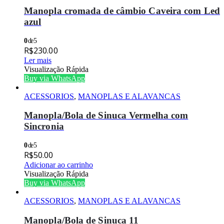
Manopla cromada de câmbio Caveira com Led
azul
0
de 5
R$
230.00
Ler mais
Visualização Rápida
Buy via WhatsApp
ACESSORIOS
,
MANOPLAS E ALAVANCAS
Manopla/Bola de Sinuca Vermelha com
Sincronia
0
de 5
R$
50.00
Adicionar ao carrinho
Visualização Rápida
Buy via WhatsApp
ACESSORIOS
,
MANOPLAS E ALAVANCAS
Manopla/Bola de Sinuca 11