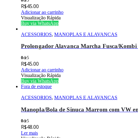
0
de 5
R$
45.00
Adicionar ao carrinho
Visualização Rápida
Buy via WhatsApp
ACESSORIOS
,
MANOPLAS E ALAVANCAS
Prolongador Alavanca Marcha Fusca/Kombi 
0
de 5
R$
45.00
Adicionar ao carrinho
Visualização Rápida
Buy via WhatsApp
Fora de estoque
ACESSORIOS
,
MANOPLAS E ALAVANCAS
Manopla/Bola de Sinuca Marrom com VW em 
0
de 5
R$
48.00
Ler mais