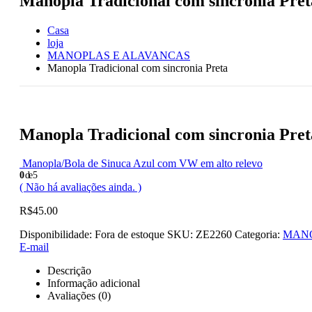
Manopla Tradicional com sincronia Pret
Casa
loja
MANOPLAS E ALAVANCAS
Manopla Tradicional com sincronia Preta
Manopla Tradicional com sincronia Pret
Manopla/Bola de Sinuca Azul com VW em alto relevo
0
de 5
( Não há avaliações ainda. )
R$
45.00
Disponibilidade:
Fora de estoque
SKU:
ZE2260
Categoria:
MANO
E-mail
Descrição
Informação adicional
Avaliações (0)