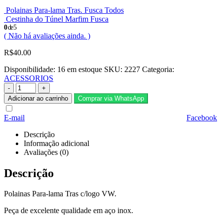
Polainas Para-lama Tras. Fusca Todos
Cestinha do Túnel Marfim Fusca
0
de 5
( Não há avaliações ainda. )
R$
40.00
Disponibilidade:
16 em estoque
SKU:
2227
Categoria:
ACESSORIOS
-
+
Adicionar ao carrinho
Comprar via WhatsApp
E-mail
Facebook
Descrição
Informação adicional
Avaliações (0)
Descrição
Polainas Para-lama Tras c/logo VW.
Peça de excelente qualidade em aço inox.