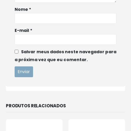
Nome
*
E-mail
*
POLITCIAS E TERMOS DE USO
Política de Privacidade
Salvar meus dados neste navegador para
Política de Pagamento
a próxima vez que eu comentar.
Política de Frete
LINKS RÁPIDO
Ajuda e Suporte
Contato Via WhatsApp
PRODUTOS RELACIONADOS
Histórico de Compras
Minha Conta