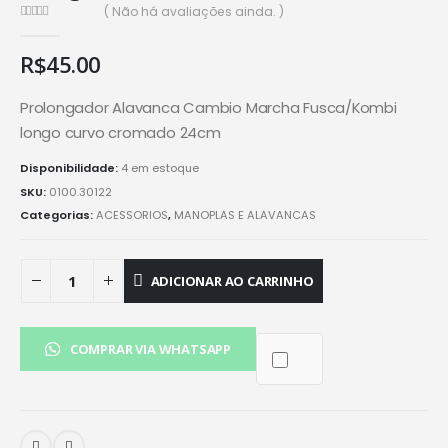
( Não há avaliações ainda. )
0
de 5
R$
45.00
Prolongador Alavanca Cambio Marcha Fusca/Kombi
longo curvo cromado 24cm
Disponibilidade:
4 em estoque
SKU:
0100.30122
Categorias:
ACESSORIOS
,
MANOPLAS E ALAVANCAS
ADICIONAR AO CARRINHO
COMPRAR VIA WHATSAPP