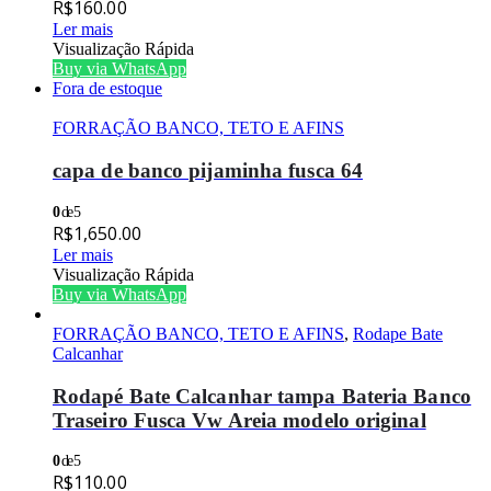
R$
160.00
Ler mais
Visualização Rápida
Buy via WhatsApp
Fora de estoque
FORRAÇÃO BANCO, TETO E AFINS
capa de banco pijaminha fusca 64
0
de 5
R$
1,650.00
Ler mais
Visualização Rápida
Buy via WhatsApp
FORRAÇÃO BANCO, TETO E AFINS
,
Rodape Bate
Calcanhar
Rodapé Bate Calcanhar tampa Bateria Banco
Traseiro Fusca Vw Areia modelo original
0
de 5
R$
110.00