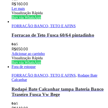
R$
160.00
Ler mais
Visualização Rápida
Buy via WhatsApp
FORRAÇÃO BANCO, TETO E AFINS
Forracao de Teto Fusca 60/64 pintadinho
0
de 5
R$
650.00
Adicionar ao carrinho
Visualização Rápida
Buy via WhatsApp
Fora de estoque
FORRAÇÃO BANCO, TETO E AFINS
,
Rodape Bate
Calcanhar
Rodapé Bate Calcanhar tampa Bateria Banco
Traseiro Fusca Vw Bege
0
de 5