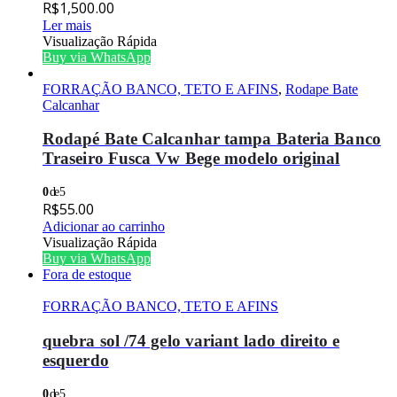
R$
1,500.00
Ler mais
Visualização Rápida
Buy via WhatsApp
FORRAÇÃO BANCO, TETO E AFINS
,
Rodape Bate
Calcanhar
Rodapé Bate Calcanhar tampa Bateria Banco
Traseiro Fusca Vw Bege modelo original
0
de 5
R$
55.00
Adicionar ao carrinho
Visualização Rápida
Buy via WhatsApp
Fora de estoque
FORRAÇÃO BANCO, TETO E AFINS
quebra sol /74 gelo variant lado direito e
esquerdo
0
de 5