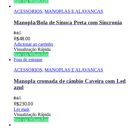
Buy via WhatsApp
ACESSORIOS
,
MANOPLAS E ALAVANCAS
Manopla/Bola de Sinuca Preta com Sincronia
0
de 5
R$
48.00
Adicionar ao carrinho
Visualização Rápida
Buy via WhatsApp
Fora de estoque
ACESSORIOS
,
MANOPLAS E ALAVANCAS
Manopla cromada de câmbio Caveira com Led
azul
0
de 5
R$
230.00
Ler mais
Visualização Rápida
Buy via WhatsApp