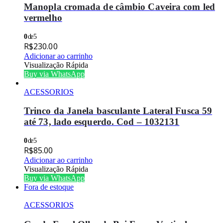
Manopla cromada de câmbio Caveira com led
vermelho
0
de 5
R$
230.00
Adicionar ao carrinho
Visualização Rápida
Buy via WhatsApp
ACESSORIOS
Trinco da Janela basculante Lateral Fusca 59
até 73, lado esquerdo. Cod – 1032131
0
de 5
R$
85.00
Adicionar ao carrinho
Visualização Rápida
Buy via WhatsApp
Fora de estoque
ACESSORIOS