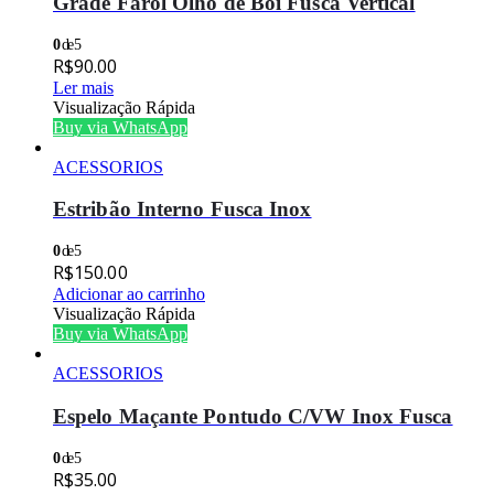
Grade Farol Olho de Boi Fusca Vertical
0
de 5
R$
90.00
Ler mais
Visualização Rápida
Buy via WhatsApp
ACESSORIOS
Estribão Interno Fusca Inox
0
de 5
R$
150.00
Adicionar ao carrinho
Visualização Rápida
Buy via WhatsApp
ACESSORIOS
Espelo Maçante Pontudo C/VW Inox Fusca
0
de 5
R$
35.00