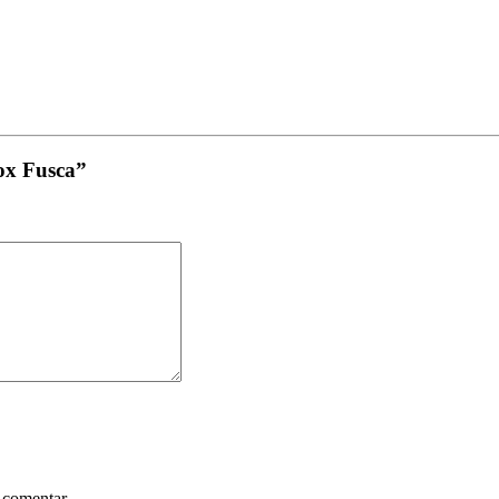
nox Fusca”
 comentar.