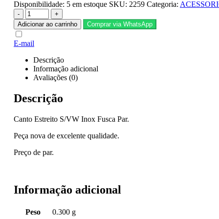
Disponibilidade:
5 em estoque
SKU:
2259
Categoria:
ACESSORI
-
+
Adicionar ao carrinho
Comprar via WhatsApp
E-mail
Descrição
Informação adicional
Avaliações (0)
Descrição
Canto Estreito S/VW Inox Fusca Par.
Peça nova de excelente qualidade.
Preço de par.
Informação adicional
Peso
0.300 g