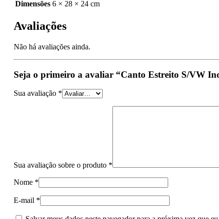
Dimensões
6 × 28 × 24 cm
Avaliações
Não há avaliações ainda.
Seja o primeiro a avaliar “Canto Estreito S/VW I
Sua avaliação
*
Sua avaliação sobre o produto
*
Nome
*
E-mail
*
Salvar meus dados neste navegador para a próxima vez que eu