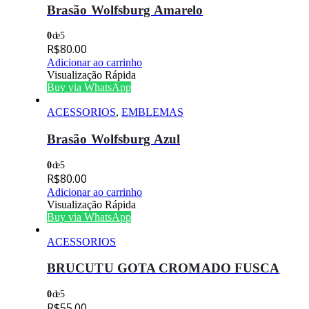
Brasão Wolfsburg Amarelo
0
de 5
R$
80.00
Adicionar ao carrinho
Visualização Rápida
Buy via WhatsApp
ACESSORIOS
,
EMBLEMAS
Brasão Wolfsburg Azul
0
de 5
R$
80.00
Adicionar ao carrinho
Visualização Rápida
Buy via WhatsApp
ACESSORIOS
BRUCUTU GOTA CROMADO FUSCA
0
de 5
R$
55.00