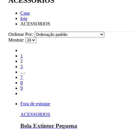
ACESSORIOS
Casa
loja
ACESSORIOS
Ordenar Por:
Mostrar:
1
2
3
…
7
8
9
Fora de estoque
ACESSORIOS
Bola Extintor Pequena