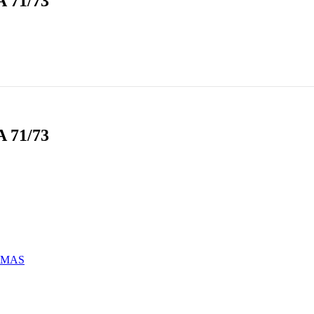
71/73
71/73
EMAS