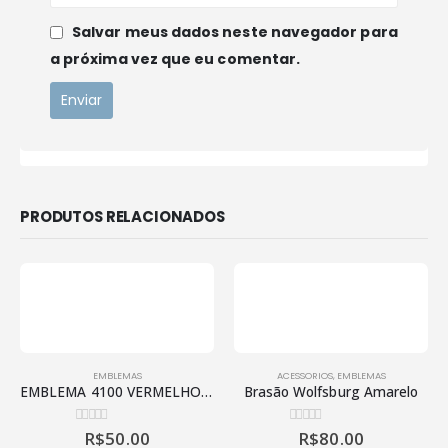
Política de Privacidade
Salvar meus dados neste navegador para
Política de Pagamento
a próxima vez que eu comentar.
Política de Frete
LINKS RÁPIDO
Ajuda e Suporte
Contato Via WhatsApp
PRODUTOS RELACIONADOS
Histórico de Compras
Minha Conta
Rastrear Pedido
F
ORMAS DE PAGAMENTO
EMBLEMAS
ACESSORIOS
,
EMBLEMAS
EMBLEMA 4100 VERMELHO OPALA
Brasão Wolfsburg Amarelo
R$
50.00
R$
80.00
0
de 5
0
de 5