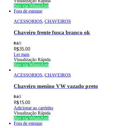
Visualização Rápida
Buy via WhatsApp
Fora de estoque
ACESSORIOS
,
CHAVEIROS
Chaveiro frente fusca branco ok
0
de 5
R$
35.00
Ler mais
Visualização Rápida
Buy via WhatsApp
ACESSORIOS
,
CHAVEIROS
Chaveiro menino VW vazado preto
0
de 5
R$
15.00
Adicionar ao carrinho
Visualização Rápida
Buy via WhatsApp
Fora de estoque