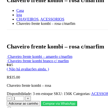
Chaveiro frente kombi – rosa c/marfim
Casa
loja
CHAVEIROS
,
ACESSORIOS
Chaveiro frente kombi – rosa c/marfim
Chaveiro frente kombi – rosa c/marfim
Chaveiro frente kombi – amarelo c/marfim
Chaveiro frente kombi branco c/ marfim
0
de 5
( Não há avaliações ainda. )
R$
35.00
Chaveiro frente kombi – rosa
Disponibilidade:
3 em estoque
SKU:
156K
Categorias:
ACESSOR
-
+
Adicionar ao carrinho
Comprar via WhatsApp