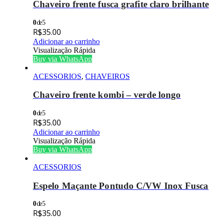
Chaveiro frente fusca grafite claro brilhante
0
de 5
R$
35.00
Adicionar ao carrinho
Visualização Rápida
Buy via WhatsApp
ACESSORIOS
,
CHAVEIROS
Chaveiro frente kombi – verde longo
0
de 5
R$
35.00
Adicionar ao carrinho
Visualização Rápida
Buy via WhatsApp
ACESSORIOS
Espelo Maçante Pontudo C/VW Inox Fusca
0
de 5
R$
35.00