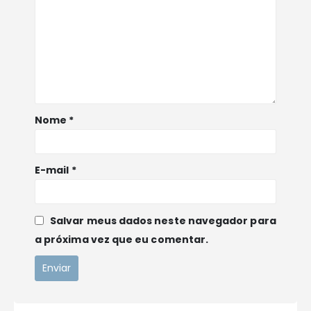
Nome
*
E-mail
*
POLITCIAS E TERMOS DE USO
Política de Privacidade
Salvar meus dados neste navegador para
Política de Pagamento
a próxima vez que eu comentar.
Política de Frete
LINKS RÁPIDO