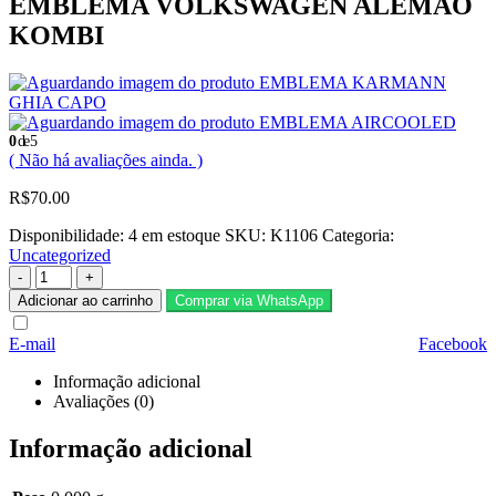
EMBLEMA VOLKSWAGEN ALEMÃO
KOMBI
EMBLEMA KARMANN
GHIA CAPO
EMBLEMA AIRCOOLED
0
de 5
( Não há avaliações ainda. )
R$
70.00
Disponibilidade:
4 em estoque
SKU:
K1106
Categoria:
Uncategorized
-
+
Adicionar ao carrinho
Comprar via WhatsApp
E-mail
Facebook
Informação adicional
Avaliações (0)
Informação adicional