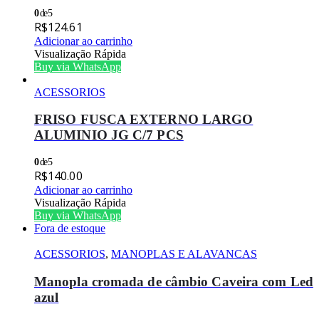
0
de 5
R$
124.61
Adicionar ao carrinho
Visualização Rápida
Buy via WhatsApp
ACESSORIOS
FRISO FUSCA EXTERNO LARGO
ALUMINIO JG C/7 PCS
0
de 5
R$
140.00
Adicionar ao carrinho
Visualização Rápida
Buy via WhatsApp
Fora de estoque
ACESSORIOS
,
MANOPLAS E ALAVANCAS
Manopla cromada de câmbio Caveira com Led
azul