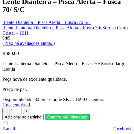
Lente Dianteira – Pisca Alerta – Fusca
70/ S/C
Lente Dianteira – Pisca Alerta – Fusca /70 S/L
Lente Lanterna Dianteira – Pisca Alerta – Fusca 70/ Sorriso Curto
Cristal – 1011
0
de 5
( Não há avaliações ainda. )
R$
80.00
Lente Lanterna Dianteira – Pisca Alerta – Fusca 70/ Sorriso largo
laranja
Peça nova de excelente qualidade.
Preço de par.
Disponibilidade:
34 em estoque
SKU:
1699
Categoria:
Uncategorized
-
+
Adicionar ao carrinho
Comprar via WhatsApp
E-mail
Facebook