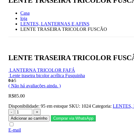
LENTE TRASEIRA TRICOLOR FUSC
Casa
loja
LENTES, LANTERNAS E AFINS
LENTE TRASEIRA TRICOLOR FUSCÃO
LENTE TRASEIRA TRICOLOR FUSC
LANTERNA TRICOLOR FAFÁ
Lente traseira bicolor acrílica Fusquinha
0
de 5
( Não há avaliações ainda. )
R$
85.00
Disponibilidade:
95 em estoque
SKU:
1024
Categoria:
LENTES,
-
+
Adicionar ao carrinho
Comprar via WhatsApp
E-mail