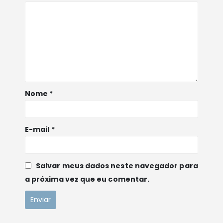
Nome
*
E-mail
*
POLITCIAS E TERMOS DE USO
Política de Privacidade
Salvar meus dados neste navegador para
a próxima vez que eu comentar.
Política de Pagamento
Política de Frete
LINKS RÁPIDO