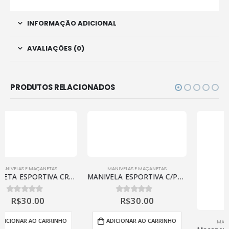
INFORMAÇÃO ADICIONAL
AVALIAÇÕES (0)
PRODUTOS RELACIONADOS
MANIVELAS E MAÇANETAS
MANIVELAS E MAÇANETAS
MANIVELA ESPORTIVA C/PARAFUSO CROMADA E MARROM
Maçaneta Interna Gatilho Fusca 78/ em diante – Cromada Lado:Esquerdo
R$
30.00
R$
70.00
0
de 5
0
de 5
ADICIONAR AO CARRINHO
ADICIONAR AO CARRINHO