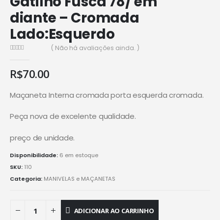
Gatilho Fusca 78/ em
diante – Cromada
Lado:Esquerdo
( Não há avaliações ainda. )
0
de 5
R$
70.00
Maçaneta Interna cromada porta esquerda cromada.
Peça nova de excelente qualidade.
preço de unidade.
Disponibilidade:
6 em estoque
SKU:
110
Categoria:
MANIVELAS e MAÇANETAS
ADICIONAR AO CARRINHO