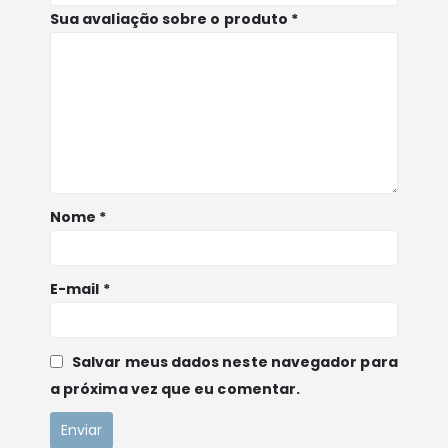
Sua avaliação sobre o produto
*
Nome
*
E-mail
*
POLITCIAS E TERMOS DE USO
Política de Privacidade
Salvar meus dados neste navegador para
a próxima vez que eu comentar.
Política de Pagamento
Política de Frete