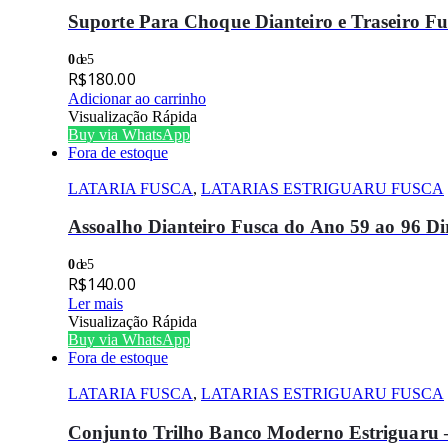
Suporte Para Choque Dianteiro e Traseiro Fu
0
de 5
R$
180.00
Adicionar ao carrinho
Visualização Rápida
Buy via WhatsApp
Fora de estoque
LATARIA FUSCA
,
LATARIAS ESTRIGUARU FUSCA
Assoalho Dianteiro Fusca do Ano 59 ao 96 Dir
0
de 5
R$
140.00
Ler mais
Visualização Rápida
Buy via WhatsApp
Fora de estoque
LATARIA FUSCA
,
LATARIAS ESTRIGUARU FUSCA
Conjunto Trilho Banco Moderno Estriguaru –