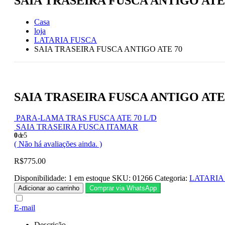
SAIA TRASEIRA FUSCA ANTIGO ATE
Casa
loja
LATARIA FUSCA
SAIA TRASEIRA FUSCA ANTIGO ATE 70
SAIA TRASEIRA FUSCA ANTIGO ATE
PARA-LAMA TRAS FUSCA ATE 70 L/D
SAIA TRASEIRA FUSCA ITAMAR
0
de 5
( Não há avaliações ainda. )
R$
775.00
Disponibilidade:
1 em estoque
SKU:
01266
Categoria:
LATARIA
Adicionar ao carrinho
Comprar via WhatsApp
E-mail
Descrição