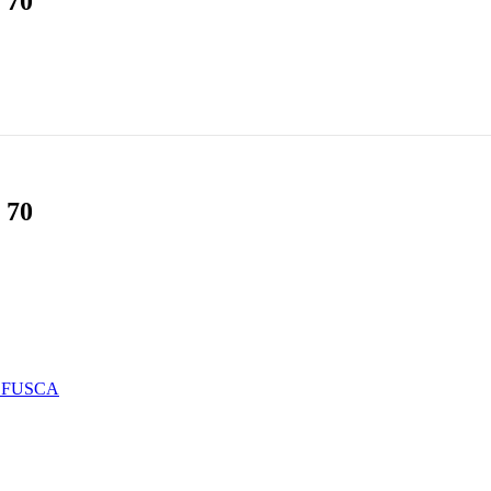
 70
 70
 FUSCA