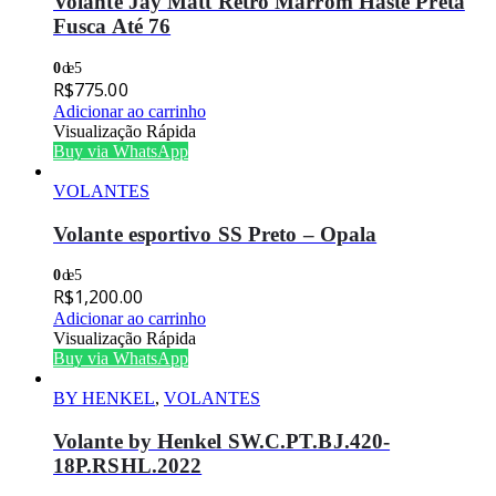
Volante Jay Matt Retro Marrom Haste Preta
Fusca Até 76
0
de 5
R$
775.00
Adicionar ao carrinho
Visualização Rápida
Buy via WhatsApp
VOLANTES
Volante esportivo SS Preto – Opala
0
de 5
R$
1,200.00
Adicionar ao carrinho
Visualização Rápida
Buy via WhatsApp
BY HENKEL
,
VOLANTES
Volante by Henkel SW.C.PT.BJ.420-
18P.RSHL.2022