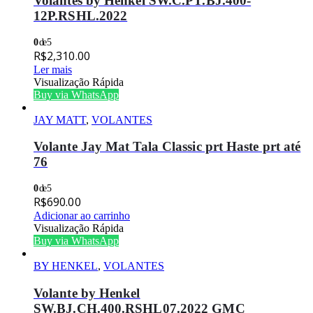
Volantes by Henkel SW.C.PT.BJ.400-
12P.RSHL.2022
0
de 5
R$
2,310.00
Ler mais
Visualização Rápida
Buy via WhatsApp
JAY MATT
,
VOLANTES
Volante Jay Mat Tala Classic prt Haste prt até
76
0
de 5
R$
690.00
Adicionar ao carrinho
Visualização Rápida
Buy via WhatsApp
BY HENKEL
,
VOLANTES
Volante by Henkel
SW.BJ.CH.400.RSHL07.2022 GMC