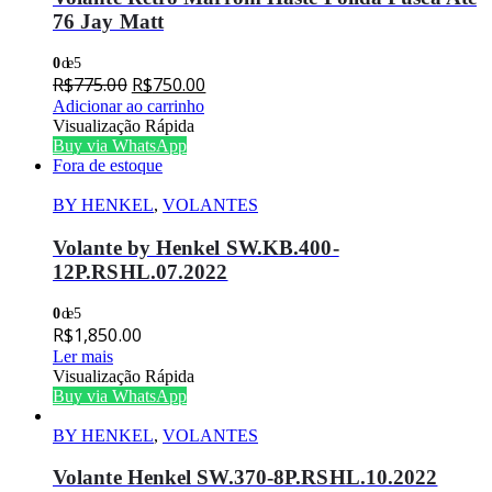
76 Jay Matt
0
de 5
O
O
R$
775.00
R$
750.00
preço
preço
Adicionar ao carrinho
Visualização Rápida
original
atual
Buy via WhatsApp
era:
é:
Fora de estoque
R$775.00.
R$750.00.
BY HENKEL
,
VOLANTES
Volante by Henkel SW.KB.400-
12P.RSHL.07.2022
0
de 5
R$
1,850.00
Ler mais
Visualização Rápida
Buy via WhatsApp
BY HENKEL
,
VOLANTES
Volante Henkel SW.370-8P.RSHL.10.2022