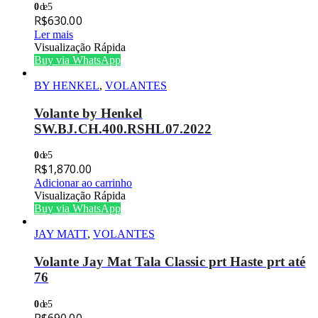
0
de 5
R$
630.00
Ler mais
Visualização Rápida
Buy via WhatsApp
BY HENKEL
,
VOLANTES
Volante by Henkel
SW.BJ.CH.400.RSHL07.2022
0
de 5
R$
1,870.00
Adicionar ao carrinho
Visualização Rápida
Buy via WhatsApp
JAY MATT
,
VOLANTES
Volante Jay Mat Tala Classic prt Haste prt até
76
0
de 5
R$
690.00