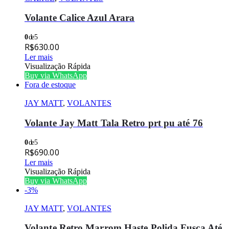
Volante Calice Azul Arara
0
de 5
R$
630.00
Ler mais
Visualização Rápida
Buy via WhatsApp
Fora de estoque
JAY MATT
,
VOLANTES
Volante Jay Matt Tala Retro prt pu até 76
0
de 5
R$
690.00
Ler mais
Visualização Rápida
Buy via WhatsApp
-3%
JAY MATT
,
VOLANTES
Volante Retro Marrom Haste Polida Fusca Até