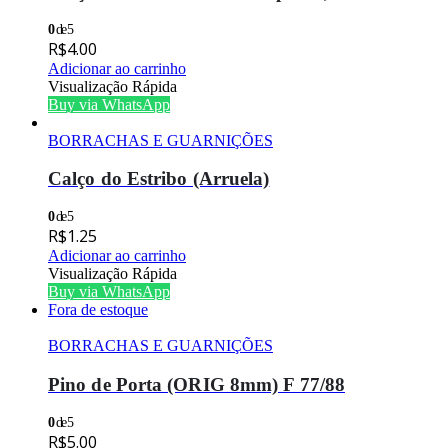
0
de 5
R$
4.00
Adicionar ao carrinho
Visualização Rápida
Buy via WhatsApp
BORRACHAS E GUARNIÇÕES
Calço do Estribo (Arruela)
0
de 5
R$
1.25
Adicionar ao carrinho
Visualização Rápida
Buy via WhatsApp
Fora de estoque
BORRACHAS E GUARNIÇÕES
Pino de Porta (ORIG 8mm) F 77/88
0
de 5
R$
5.00