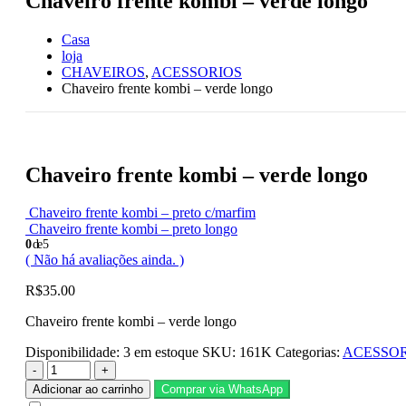
Chaveiro frente kombi – verde longo
Casa
loja
CHAVEIROS
,
ACESSORIOS
Chaveiro frente kombi – verde longo
Chaveiro frente kombi – verde longo
Chaveiro frente kombi – preto c/marfim
Chaveiro frente kombi – preto longo
0
de 5
( Não há avaliações ainda. )
R$
35.00
Chaveiro frente kombi – verde longo
Disponibilidade:
3 em estoque
SKU:
161K
Categorias:
ACESSOR
-
+
Adicionar ao carrinho
Comprar via WhatsApp