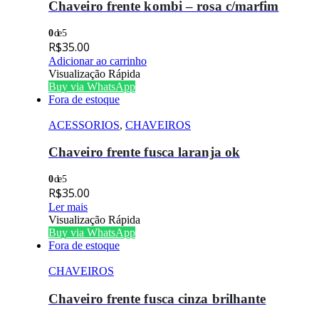
Chaveiro frente kombi – rosa c/marfim
0
de 5
R$
35.00
Adicionar ao carrinho
Visualização Rápida
Buy via WhatsApp
Fora de estoque
ACESSORIOS
,
CHAVEIROS
Chaveiro frente fusca laranja ok
0
de 5
R$
35.00
Ler mais
Visualização Rápida
Buy via WhatsApp
Fora de estoque
CHAVEIROS
Chaveiro frente fusca cinza brilhante